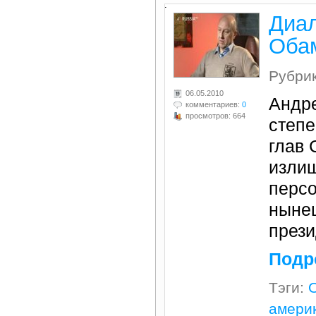
.
Диал
Оба
Рубри
06.05.2010
Андр
комментариев:
0
просмотров: 664
степе
глав 
изли
персо
ныне
прези
Подр
Тэги:
амери