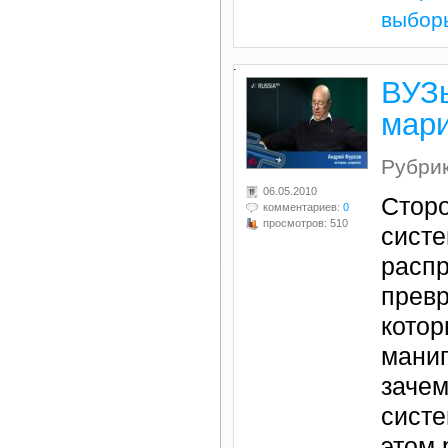
выбор
.
ВУЗы
мари
Рубри
06.05.2010
Стор
комментариев:
0
просмотров: 510
систе
расп
превр
котор
манип
зачем
систе
этом 