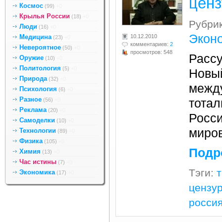
ценз
Космос
(99)
+0
Крылья России
(18)
+0
Рубри
Люди
(16)
+0
Экон
Медицина
10.12.2010
(23)
+0
комментариев:
2
Невероятное
(50)
+0
просмотров: 548
Рассу
Оружие
(10)
+0
Политология
(5)
+0
Новый
Природа
(32)
+0
межд
Психология
(6)
+0
Разное
(56)
+0
тотал
Реклама
(20)
+0
Росси
Самоделки
(10)
+0
миро
Технологии
(89)
+0
Физика
(105)
+0
Подр
Химия
(13)
+0
Час истины
(7)
+0
Тэги:
т
Экономика
(17)
+0
цензу
росси