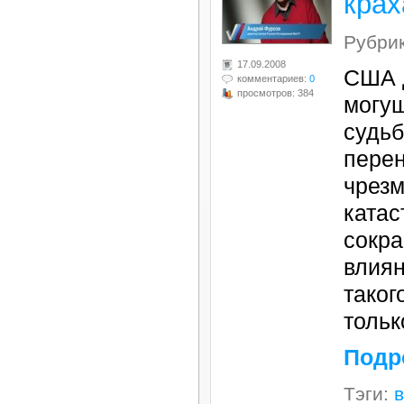
крах
Рубри
17.09.2008
США д
комментариев:
0
просмотров: 384
могущ
судьб
пере
чрезм
ката
сокр
влиян
таког
тольк
Подр
Тэги: