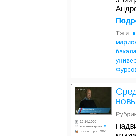
Андр
Подр
Тэги:
марио
бакал
универ
Фурсо
.
Сред
нов
Рубри
28.10.2008
Надв
комментариев:
0
просмотров: 382
кризи