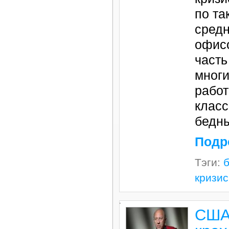
по та
средн
офис
часть
многи
рабо
класс
бедн
Подр
Тэги:
кризис
.
США