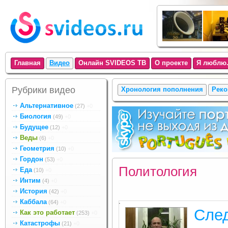
Главная
Видео
Онлайн SVIDEOS ТВ
О проекте
Я люблю.
Рубрики видео
Хронология пополнения
Реко
Альтернативное
(27)
+0
Биология
(49)
+0
Будущее
(12)
+0
Веды
(6)
+0
Геометрия
(10)
+0
Гордон
(53)
+0
Политология
Еда
(10)
+0
Интим
(4)
+0
История
(42)
+0
.
Каббала
(64)
+0
Сле
Как это работает
(253)
+0
Катастрофы
(21)
+0